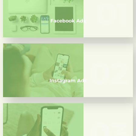
01
01
Segmentación hiperprecisa, remarketing,
campañas de tráfico, leads y conversión. Ideal para
negocios locales, ecommerce y servicios.
Facebook Ads
02
02
Anuncios visuales que conectan con audiencias
jóvenes y dinámicas. Stories, reels, carruseles y
más para impulsar la interacción y las ventas.
Instagram Ads
03
03
Publicidad nativa, creativa y viral. Perfecto para
captar nuevos públicos con alto engagement.
Requiere enfoque visual y storytelling rápido.