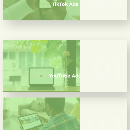
TikTok Ads
01
01
Campañas en vídeo para reforzar tu marca, generar
autoridad o lanzar productos. Con segmentación
por intereses, palabras clave y ubicaciones.
YouTube Ads
02
02
Publicidad profesional para B2B, captación de
leads cualificados, empleadores, formaciones o
servicios a empresas. Segmentación por cargos,
sectores y empresas.