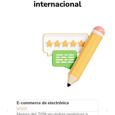
internacional
E-commerce de electrónica
Market










de
Mejora del 70% en visitas orgánicas a
Posici