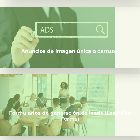
Muestra tu producto o servicio con imágenes
destacadas o una secuencia de imágenes para contar
una historia.
Anuncios de imagen única o carrusel
Captura leads directamente desde LinkedIn sin
necesidad de que salgan de la plataforma.
Formularios de generación de leads (Lead Gen
Forms)