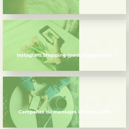
04
04
Ideal para vender directamente desde tus
publicaciones y etiquetar productos.
Instagram Shopping (para eCommerce)
04
04
Para iniciar conversaciones uno a uno y generar
leads o cerrar ventas más rápido.
Campañas de mensajes directos (DM)