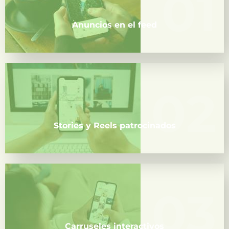
01
01
navega de forma orgánica.
Anuncios en el feed
02
02
Contenido rápido y dinámico que genera atención
inmediata y mayor interacción.
Stories y Reels patrocinados
03
03
Perfectos para mostrar varios productos,
beneficios o pasos en un solo anuncio.
Carruseles interactivos