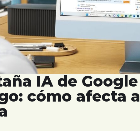
taña IA de Google
ego: cómo afecta a 
a