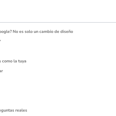
Google? No es solo un cambio de diseño
?
s como la tuya
ar
eguntas reales