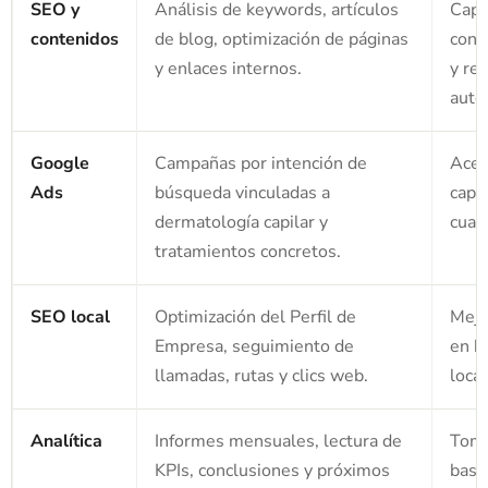
SEO y
Análisis de keywords, artículos
Capt
contenidos
de blog, optimización de páginas
con 
y enlaces internos.
y ref
auto
Google
Campañas por intención de
Acel
Ads
búsqueda vinculadas a
capt
dermatología capilar y
cuali
tratamientos concretos.
SEO local
Optimización del Perfil de
Mejo
Empresa, seguimiento de
en b
llamadas, rutas y clics web.
local
Analítica
Informes mensuales, lectura de
Toma
KPIs, conclusiones y próximos
basa