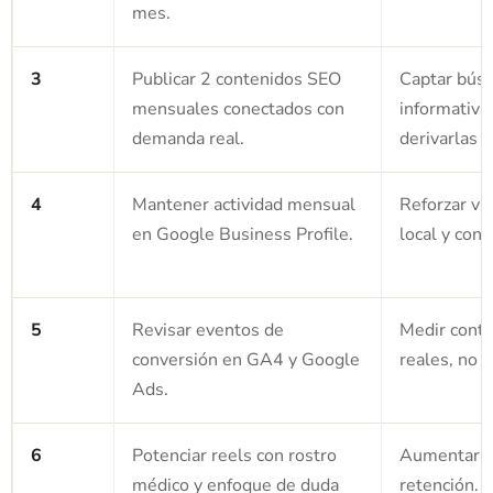
mes.
3
Publicar 2 contenidos SEO
Captar bús
mensuales conectados con
informativa
demanda real.
derivarlas a
4
Mantener actividad mensual
Reforzar vis
en Google Business Profile.
local y conf
5
Revisar eventos de
Medir conta
conversión en GA4 y Google
reales, no s
Ads.
6
Potenciar reels con rostro
Aumentar c
médico y enfoque de duda
retención.