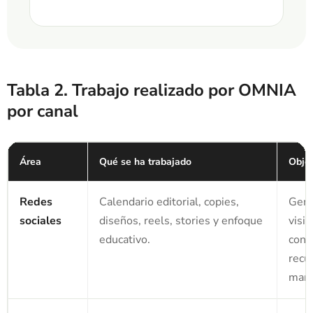
Tabla 2. Trabajo realizado por OMNIA
por canal
Área
Qué se ha trabajado
Objet
Redes
Calendario editorial, copies,
Gene
sociales
diseños, reels, stories y enfoque
visib
educativo.
conf
recu
marc